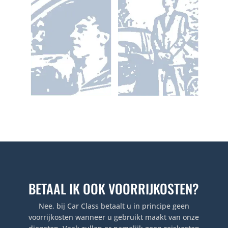
BETAAL IK OOK VOORRIJKOSTEN?
Nee, bij Car Class betaalt u in principe geen
voorrijkosten wanneer u gebruikt maakt van onze