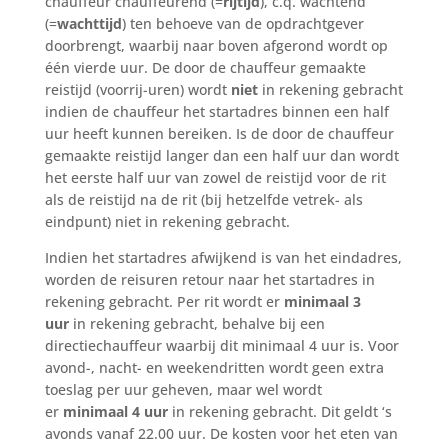
chauffeur chauffeurend (=
rijtijd
), c.q. wachtend
(=
wachttijd
) ten behoeve van de opdrachtgever
doorbrengt, waarbij naar boven afgerond wordt op
één vierde uur. De door de chauffeur gemaakte
reistijd (voorrij-uren) wordt
niet
in rekening gebracht
indien de chauffeur het startadres binnen een half
uur heeft kunnen bereiken. Is de door de chauffeur
gemaakte reistijd langer dan een half uur dan wordt
het eerste half uur van zowel de reistijd voor de rit
als de reistijd na de rit (bij hetzelfde vetrek- als
eindpunt) niet in rekening gebracht.
Indien het startadres afwijkend is van het eindadres,
worden de reisuren retour naar het startadres in
rekening gebracht. Per rit wordt er
minimaal 3
uur
in rekening gebracht, behalve bij een
directiechauffeur waarbij dit minimaal 4 uur is. Voor
avond-, nacht- en weekendritten wordt geen extra
toeslag per uur geheven, maar wel wordt
er
minimaal 4 uur
in rekening gebracht. Dit geldt ‘s
avonds vanaf 22.00 uur. De kosten voor het eten van